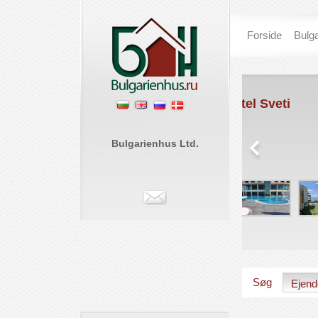
Forside
Bulga
Grand Hotel Sveti
Sunny Be
Vlas
€ 0
St. Vlas
Bulgarienhus Ltd.
€ 57 950
Søg