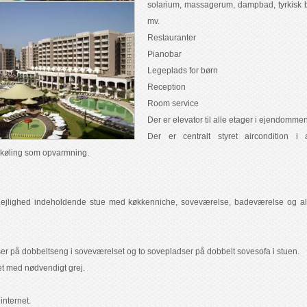
solarium, massagerum, dampbad, tyrkisk 
mv.
Restauranter
Pianobar
Legeplads for børn
Reception
Room service
Der er elevator til alle etager i ejendommen
Der er centralt styret aircondition i a
el køling som opvarmning.
lejlighed indeholdende stue med køkkenniche, soveværelse, badeværelse og al
ser på dobbeltseng i soveværelset og to sovepladser på dobbelt sovesofa i stuen.
et med nødvendigt grej.
internet.