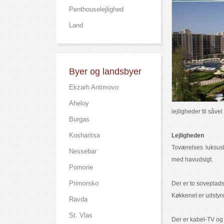
Рenthouselejlighed
Land
Byer og landsbyer
Ekzarh Antimovo
Aheloy
lejligheder til såv
Burgas
Kosharitsa
Lejligheden
Toværelses luksus
Nessebar
med havudsigt.
Pomorie
Primorsko
Der er to soveplad
Køkkenet er udstyr
Ravda
St. Vlas
Der er kabel-TV og 