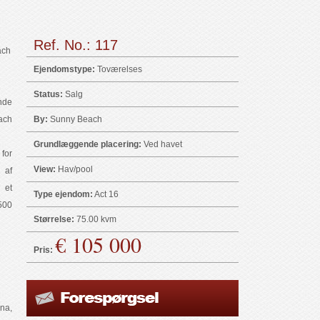
Ref. No.: 117
ach
Ejendomstype:
Toværelses
Status:
Salg
de
ach
By:
Sunny Beach
Grundlæggende placering:
Ved havet
for
View:
Hav/pool
 af
, et
Type ejendom:
Act 16
500
Størrelse:
75.00 kvm
€ 105 000
Pris:
na,