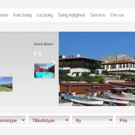
rien
Køb bolig
Lej bolig
Sælg lejlighed
Service
Om os
Coastal Dreams
ach
St. Vlas
€ 75 986