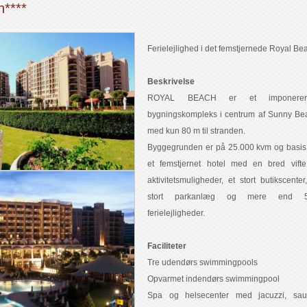
h****
Ferielejlighed i det femstjernede Royal Be
Beskrivelse
ROYAL BEACH er et imponeren
bygningskompleks i centrum af Sunny Be
med kun 80 m til stranden.
Byggegrunden er på 25.000 kvm og basis 
et femstjernet hotel med en bred vifte
aktivitetsmuligheder, et stort butikscenter
stort parkanlæg og mere end 
ferielejligheder.
Faciliteter
Tre udendørs swimmingpools
Opvarmet indendørs swimmingpool
Spa og helsecenter med jacuzzi, sau