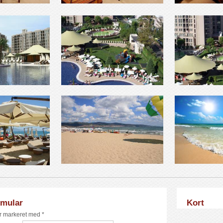
rmular
Kort
er markeret med *