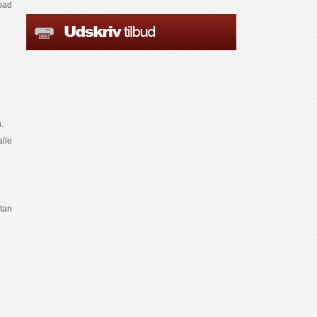
bad
.
lle
tan