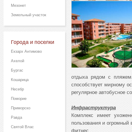
Мезонет
Земельный участок
Города и поселки
Екзарх Антимово
Ахелой
Бургас
отдыха рядом с пляжем.
Кошарица
способствует мирному ост
Несебр
регулярное автобусное с
Поморие
Инфраструктура
Приморско
Комплекс имеет ухожен
Равда
пользования и огромный 
Святой Влас
фитнес