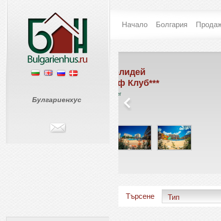
Начало
Болгария
Прода
L-101 / Холидей
Меджик Дрий
Форт Голф Клуб***
Святой Влас
Солнечный Берег
€ 45 799
Булгариенхус
€ 45
Търсене