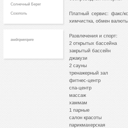
Солнечный Берег
Платный сервис: факс/кс
Созополь
химчистка, обмен валют
Развлечения и спорт:
awdrqwerqwre
2 открытых бассейна
закрытый бассейн
джакузи
2 сауны
тренажерный зал
фитнес-центр
спа-центр
массаж
хаммам
1 парные
салон красоты
парикмахерская