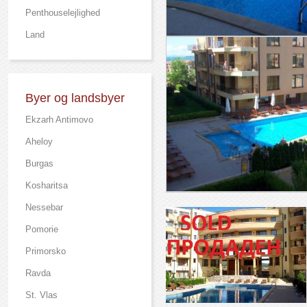
Рenthouselejlighed
Land
Byer og landsbyer
Ekzarh Antimovo
Aheloy
Burgas
Kosharitsa
Nessebar
Pomorie
Primorsko
Ravda
St. Vlas