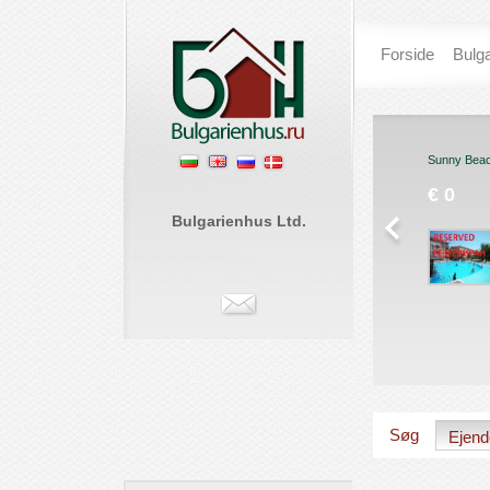
Forside
Bulga
Grand Hotel Sveti
Sunny Bea
Vlas
€ 0
St. Vlas
Bulgarienhus Ltd.
€ 57 950
Søg