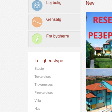
Nev
Lej bolig
Gensalg
Fra bygherre
Lejlighedstype
Studio
Toværelses
Treværelses
Fireværelses
Villa
Hus