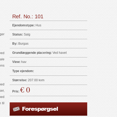
Ref. No.: 101
Ejendomstype:
Hus
ger
Status:
Salg
By:
Burgas
Grundlæggende placering:
Ved havet
ved
ale
View:
hav
ens
Type ejendom:
Størrelse:
207.00 kvm
med
€ 0
er,
Pris:
med
 til