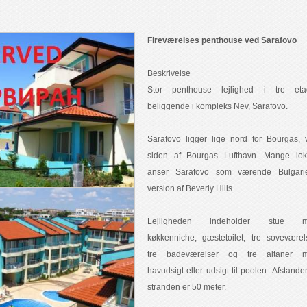
Fireværelses penthouse ved Sarafovo
Beskrivelse
Stor penthouse lejlighed i tre eta
beliggende i kompleks Nev, Sarafovo.
Sarafovo ligger lige nord for Bourgas, 
siden af Bourgas Lufthavn. Mange lok
anser Sarafovo som værende Bulgari
version af Beverly Hills.
Lejligheden indeholder stue 
køkkenniche, gæstetoilet, tre soveværels
tre badeværelser og tre altaner 
havudsigt eller udsigt til poolen. Afstanden
stranden er 50 meter.