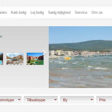
rien
Køb bolig
Lej bolig
Sælg lejlighed
Service
Om os
L-101 / Holiday Fort
ch
Golf Club***
Sunny Beach
€ 45