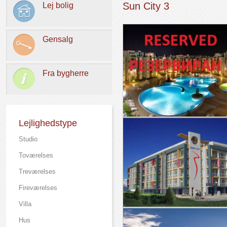
Sun City 3
Lej bolig
Gensalg
Fra bygherre
Lejlighedstype
Studio
Toværelses
Treværelses
Fireværelses
Villa
Hus