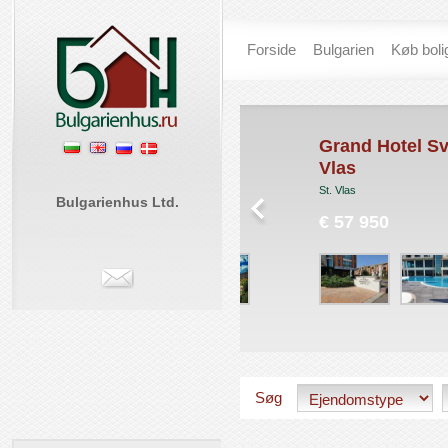
Forside
Bulgarien
Køb boli
-101 / Holiday Fort
Grand Hotel Sveti
olf Club***
Vlas
nny Beach
St. Vlas
Bulgarienhus Ltd.
 45
€ 57 950
Søg