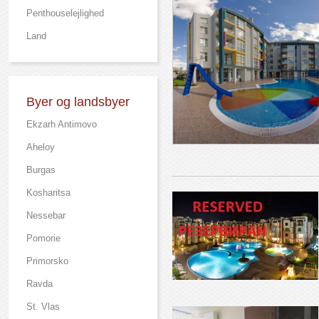
Рenthouselejlighed
Land
Byer og landsbyer
Ekzarh Antimovo
Aheloy
Burgas
Kosharitsa
Nessebar
Pomorie
Primorsko
Ravda
St. Vlas