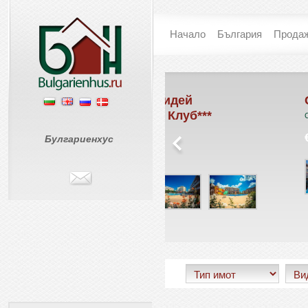
Начало
България
Прода
L-101 / Холидей
Съни Дей 6
Форт Голф Клуб***
Слънчев Бряг
Слънчев Бряг
€ 0
Булгариенхус
€ 45