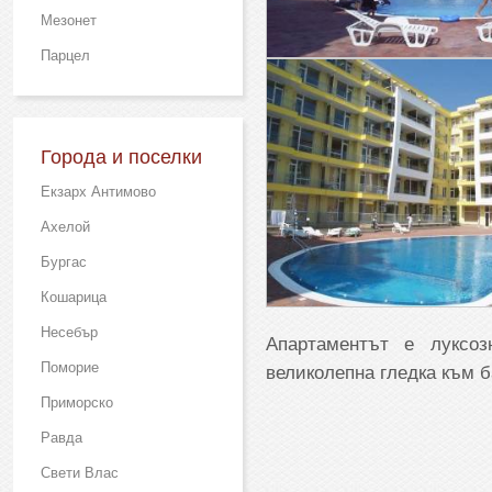
Мезонет
Парцел
Города и поселки
Екзарх Антимово
Ахелой
Бургас
Кошарица
Несебър
Апартаментът е луксо
Поморие
великолепна гледка към 
Приморско
Равда
Свети Влас