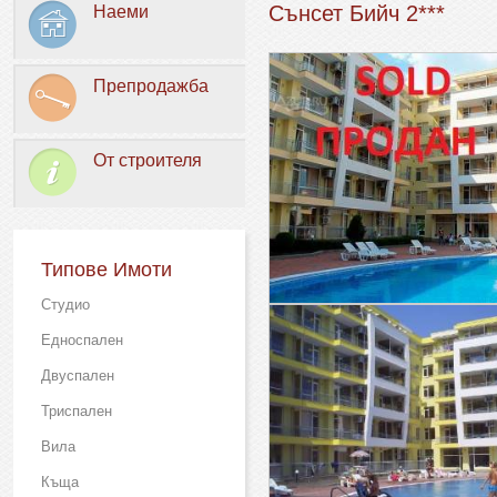
Сънсет Бийч 2***
Наеми
Препродажба
От строителя
Типове Имоти
Студио
Едноспален
Двуспален
Триспален
Вила
Къща