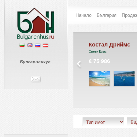
Начало
България
Прода
ъни Хоум
Костал Дриймс
ънчев Бряг
Свети Влас
 0
€ 75 986
Булгариенхус