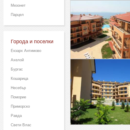
Мезонет
Парцел
Города и поселки
Екзарх Антимово
Ахелой
Бургас
Кошарица
Несебър
Поморие
Приморско
Равда
Свети Влас