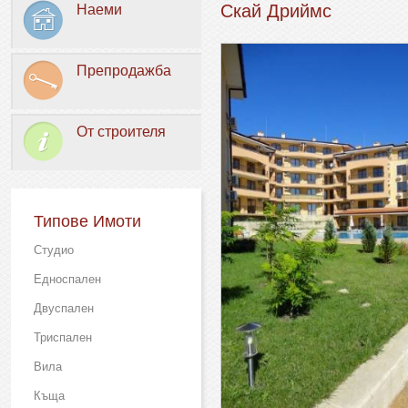
Скай Дриймс
Наеми
Препродажба
От строителя
Типове Имоти
Студио
Едноспален
Двуспален
Триспален
Вила
Къща